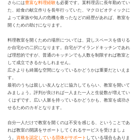
さらには
豊富な料理経験
も必要です。某料理店に長年勤めてい
た、給食の献立作りを長年行っていた、マクロビオティックに
よって家族や知人の危機を救ったなどの経歴があれば、教室を
開くための助けになります。
料理教室を開くための場所については、貸しスペースを借りる
か自宅かの二択になります。自宅がアイランドキッチンであれ
ば理想的ですが、普通のキッチンでも人数を制限すれば教室と
して成立できるかもしれません。
広さよりも綺麗な空間になっているかどうかは重要だといえま
す。
最初のうちは親しい友人などに協力してもらい、教室を開いて
みましょう。評判が良ければ一人また一人と生徒数が増えてい
くはずです。広い人脈を持っているかどうかも、教室を成功さ
せるためのカギとなります。
自分一人だけで教室を開くのは不安を感じる、ということであ
れば教室の開講をサポートしてくれるサービスを受けましょ
う。
資格を認定している団体がサポート
している場合もありま